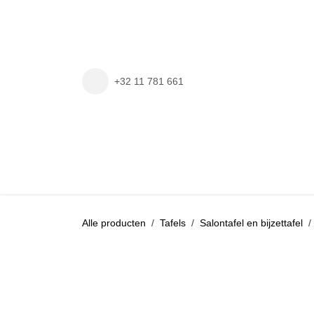
Overslaan naar inhoud
+32 11 781 661
Contact
Onze toonzalen
SHOP
Alle producten
Tafels
Salontafel en bijzetta