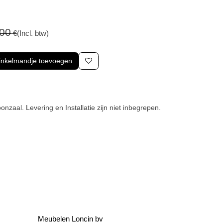
9,00
€
(Incl. btw)
winkelmandje toevoegen
n
 toonzaal. Levering en Installatie zijn niet
034