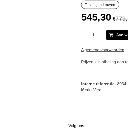
Test mij in Leuven
545,30
77
€
Aan 
Algemene voorwaarde
Prijzen zijn afhaling aan
inbegrepen.
Interne referentie:
8
Merk:
Vitra