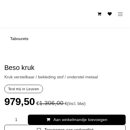
Overslaan naar inhoud
Tabourets
Beso kruk
Kruk verstelbaar / bekleding stof / onderstel metaal
Test mij in Leuven
979,50
1.306,00
€
€
(Incl. btw)
Aan winkelmandje toevoegen
Toevoegen aan verlanglijst