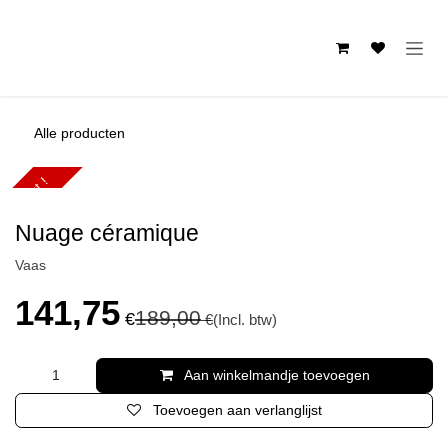
Overslaan naar inhoud
Alle producten
Te laat !
Nuage céramique
Vaas
141,75
189,00
€
€
(Incl. btw)
Aan winkelmandje toevoegen
Toevoegen aan verlanglijst