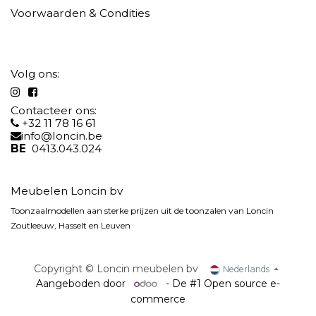
Voorwaarden & Condities
Volg ons:
Contacteer ons
:
+32 11 78 16 61
info@loncin.be
BE
0413.043.024
Meubelen Loncin bv
Toonzaalmodellen aan sterke prijzen uit de toonzalen van Loncin
Zoutleeuw, Hasselt en Leuven
Copyright © Loncin meubelen bv
Nederlands
Aangeboden door
- De #1
Open source e-
commerce